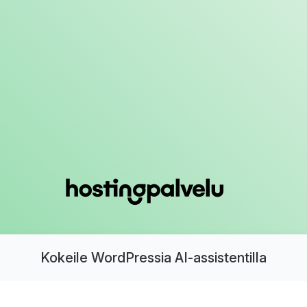
Kokeile WordPressia AI-assistentilla